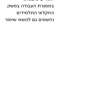
במסגרת העבודה במשק
החקלאי התלמידים
נחשפים גם לנושאי שימור
ואיכות הסביבה.
למידה חוויתית חוץ
כיתתית
למידה חוץ כיתתית היא