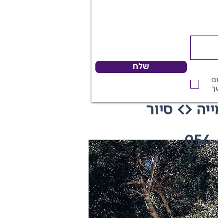
שלח
ם
ך
יה <> סיור