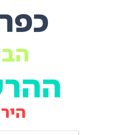
כפר 
הבי
ההרש
הירש