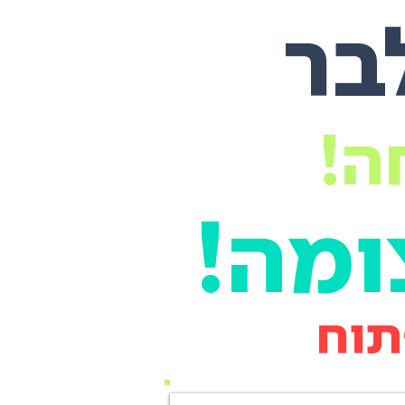
לבר
ה!
מה!
תוח